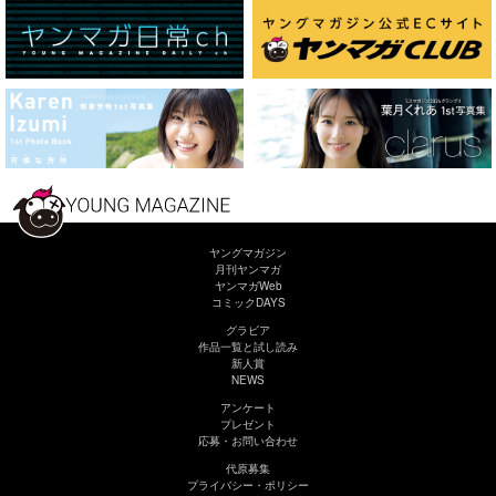
ヤングマガジン
月刊ヤンマガ
ヤンマガWeb
コミックDAYS
グラビア
作品一覧と試し読み
新人賞
NEWS
アンケート
プレゼント
応募・お問い合わせ
代原募集
プライバシー・ポリシー