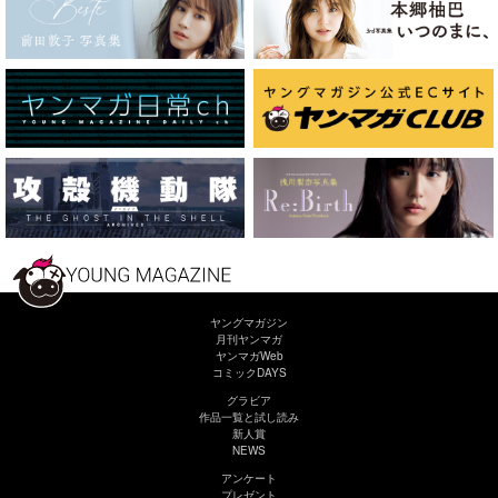
ヤングマガジン
月刊ヤンマガ
ヤンマガWeb
コミックDAYS
グラビア
作品一覧と試し読み
新人賞
NEWS
アンケート
プレゼント