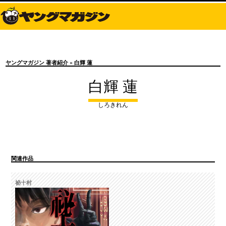
ヤングマガジン 著者紹介
» 白輝 蓮
白輝 蓮
しろきれん
関連作品
祕十村