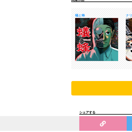
蟻と蜂
ナ
シェアする