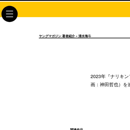
toggle
navigation
ヤングマガジン 著者紹介
» 清水海斗
2023年『ナリキ
画：神田哲也）を
関連作品