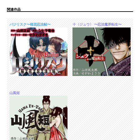
関連作品
バジリスク〜桜花忍法帖〜
十〈ジュウ〉 〜忍法魔界転生〜
山風短