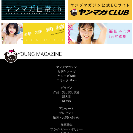
ヤングマガジン
月刊ヤンマガ
ヤンマガWeb
コミックDAYS
グラビア
作品一覧と試し読み
新人賞
NEWS
アンケート
プレゼント
応募・お問い合わせ
代原募集
プライバシー・ポリシー