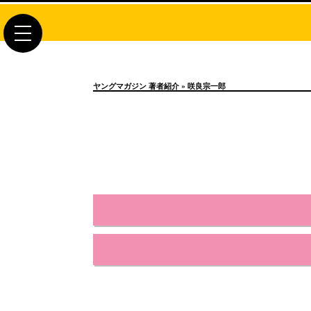
toggle
navigation
ヤングマガジン 著者紹介
» 咲良宗一郎