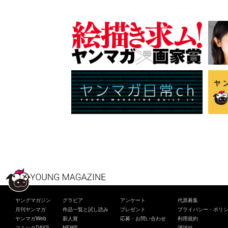
ヤングマガジン
グラビア
アンケート
代原募集
月刊ヤンマガ
作品一覧と試し読み
プレゼント
プライバシー・ポリ
ヤンマガWeb
新人賞
応募・お問い合わせ
利用規約
コミックDAYS
NEWS
講談社