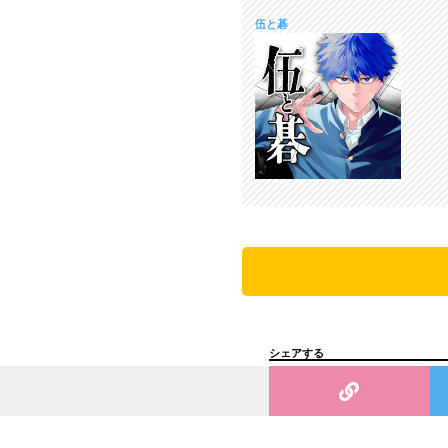
伍と碁
シェアする