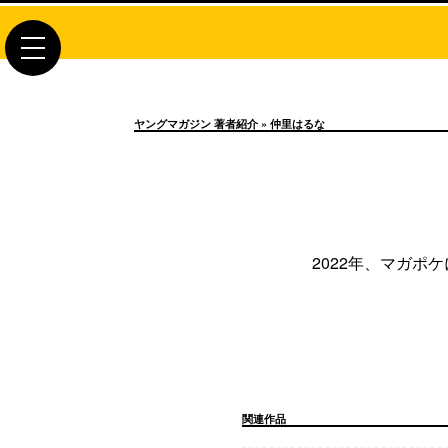
toggle
navigation
ヤングマガジン 著者紹介
» 仲里はるな
2022年、マガポ
関連作品