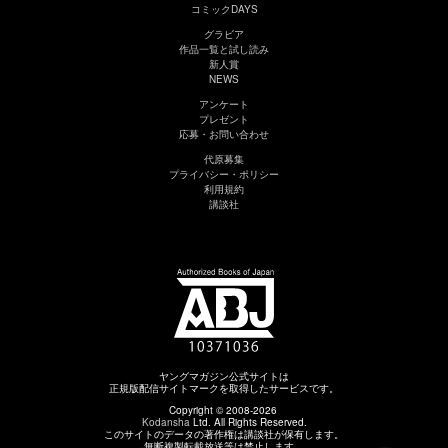
コミックDAYS
グラビア
作品一覧と試し読み
新人賞
NEWS
アンケート
プレゼント
応募・お問い合わせ
代原募集
プライバシー・ポリシー
利用規約
講談社
ヤングマガジン公式サイトは
正規版配信サイトマークを取得したサービスです。
Copyright © 2008-2026
Kodansha
Ltd. All Rights Reserved.
このサイトのデータの著作権は講談社が保有します。
無断複製転載放送等は禁止します。