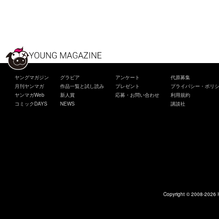
ヤングマガジン
グラビア
アンケート
代原募集
月刊ヤンマガ
作品一覧と試し読み
プレゼント
プライバシー・ポリ
ヤンマガWeb
新人賞
応募・お問い合わせ
利用規約
コミックDAYS
NEWS
講談社
Copyright © 2008-2026