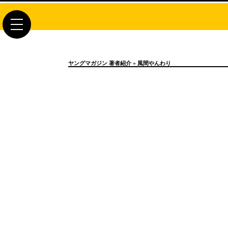
toggle
navigation
ヤングマガジン 著者紹介
» 風間やんわり