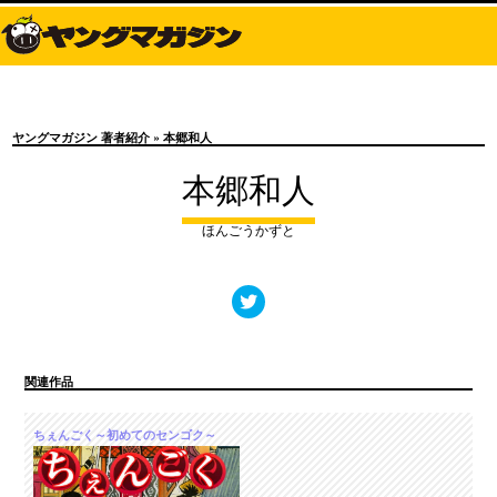
ヤングマガジン 著者紹介
» 本郷和人
本郷和人
ほんごうかずと
関連作品
ちぇんごく～初めてのセンゴク～