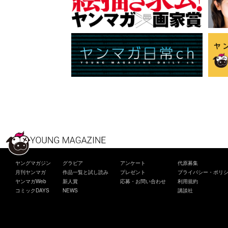
ヤングマガジン
グラビア
アンケート
代原募集
月刊ヤンマガ
作品一覧と試し読み
プレゼント
プライバシー・ポリ
ヤンマガWeb
新人賞
応募・お問い合わせ
利用規約
コミックDAYS
NEWS
講談社