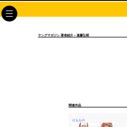
toggle
navigation
ヤングマガジン 著者紹介
» 遠藤弘昭
関連作品
けももの