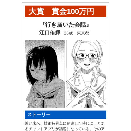
大賞 賞金100万円
+ヤンマガ奨学金60万
『行き届いた会話』
江口侑輝
26歳 東京都
円
ストーリー
近い未来、技術特異点に到達した時代に、とあ
るチャットアプリが話題になっている。そのア