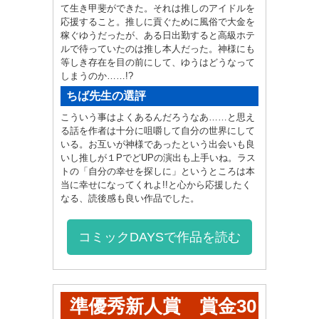
て生き甲斐ができた。それは推しのアイドルを
応援すること。推しに貢ぐために風俗で大金を
稼ぐゆうだったが、ある日出勤すると高級ホテ
ルで待っていたのは推し本人だった。神様にも
等しき存在を目の前にして、ゆうはどうなって
しまうのか……!?
ちば先生の選評
こういう事はよくあるんだろうなあ……と思え
る話を作者は十分に咀嚼して自分の世界にして
いる。お互いが神様であったという出会いも良
いし推しが１PでどUPの演出も上手いね。ラス
トの「自分の幸せを探しに」というところは本
当に幸せになってくれよ!!と心から応援したく
なる、読後感も良い作品でした。
コミックDAYSで作品を読む
準優秀新人賞 賞金30