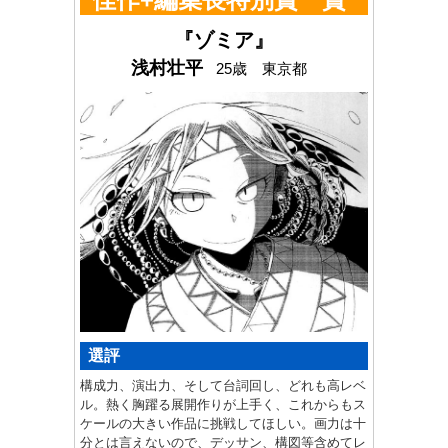
金20万円+5万円
『ゾミア』
浅村壮平
25歳 東京都
選評
構成力、演出力、そして台詞回し、どれも高レベ
ル。熱く胸躍る展開作りが上手く、これからもス
ケールの大きい作品に挑戦してほしい。画力は十
分とは言えないので、デッサン、構図等含めてレ