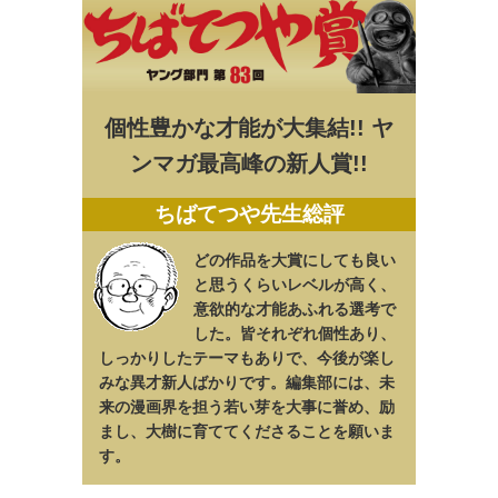
個性豊かな才能が大集結!! ヤ
ンマガ最高峰の新人賞!!
ちばてつや先生総評
どの作品を大賞にしても良い
と思うくらいレベルが高く、
意欲的な才能あふれる選考で
した。皆それぞれ個性あり、
しっかりしたテーマもありで、今後が楽し
みな異才新人ばかりです。編集部には、未
来の漫画界を担う若い芽を大事に誉め、励
まし、大樹に育ててくださることを願いま
す。