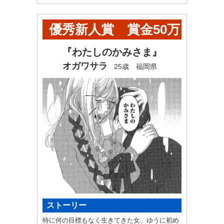
優秀新人賞 賞金50万
円+ヤンマガ奨学金60
『わたしのかみさま』
オガワサラ
25歳 福岡県
万円
ストーリー
特に何の目標もなく生きてきた女、ゆうに初め