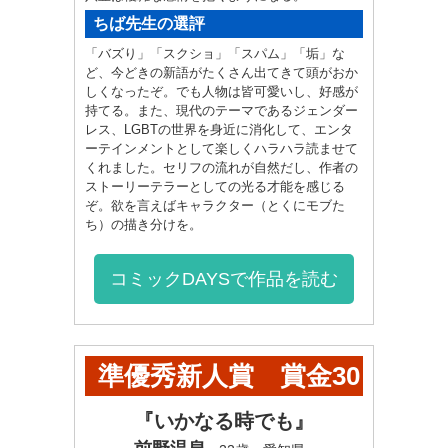
ちば先生の選評
「バズり」「スクショ」「スパム」「垢」な
ど、今どきの新語がたくさん出てきて頭がおか
しくなったぞ。でも人物は皆可愛いし、好感が
持てる。また、現代のテーマであるジェンダー
レス、LGBTの世界を身近に消化して、エンタ
ーテインメントとして楽しくハラハラ読ませて
くれました。セリフの流れが自然だし、作者の
ストーリーテラーとしての光る才能を感じる
ぞ。欲を言えばキャラクター（とくにモブた
ち）の描き分けを。
コミックDAYSで作品を読む
準優秀新人賞 賞金30
万円
『いかなる時でも』