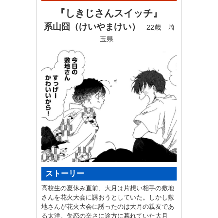
万円
『しきじさんスイッチ』
系山囧（けいやまけい）
22歳 埼
玉県
ストーリー
高校生の夏休み直前、大月は片想い相手の敷地
さんを花火大会に誘おうとしていた。しかし敷
地さんが花火大会に誘ったのは大月の親友であ
る太洋。失恋の辛さに途方に暮れていた大月