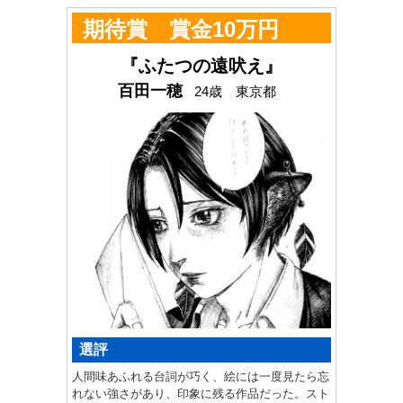
期待賞 賞金10万円
『ふたつの遠吠え』
百田一穂
24歳 東京都
選評
人間味あふれる台詞が巧く、絵には一度見たら忘
れない強さがあり、印象に残る作品だった。スト