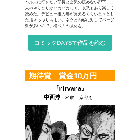
ヘルスに行きたい部長と空気の読めない部下。二
人のやりとりがバカバカしく、哀愁もあり楽しく
読めた。デビュー後の姿が見えるくらい堂々とし
た描きっぷりもよい。ネタと内容に対してページ
数が多いので、構成力の強化を。
コミックDAYSで作品を読む
期待賞 賞金10万円
『nirvana』
中西淳
24歳 京都府