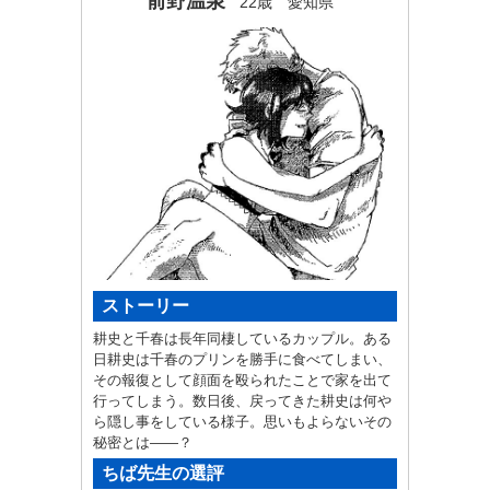
前野温泉
22歳 愛知県
ストーリー
耕史と千春は長年同棲しているカップル。ある
日耕史は千春のプリンを勝手に食べてしまい、
その報復として顔面を殴られたことで家を出て
行ってしまう。数日後、戻ってきた耕史は何や
ら隠し事をしている様子。思いもよらないその
秘密とは――？
ちば先生の選評