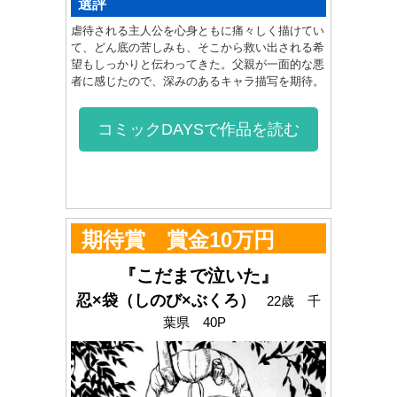
選評
虐待される主人公を心身ともに痛々しく描けてい
て、どん底の苦しみも、そこから救い出される希
望もしっかりと伝わってきた。父親が一面的な悪
者に感じたので、深みのあるキャラ描写を期待。
コミックDAYSで作品を読む
期待賞 賞金10万円
『こだまで泣いた』
忍×袋（しのび×ぶくろ）
22歳 千
葉県 40P