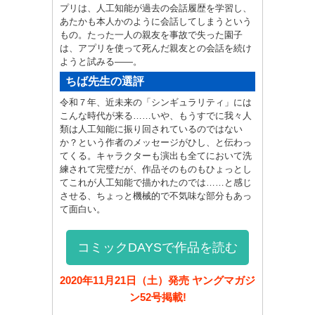
プリは、人工知能が過去の会話履歴を学習し、
あたかも本人かのように会話してしまうという
もの。たった一人の親友を事故で失った園子
は、アプリを使って死んだ親友との会話を続け
ようと試みる――。
ちば先生の選評
令和７年、近未来の「シンギュラリティ」には
こんな時代が来る……いや、もうすでに我々人
類は人工知能に振り回されているのではない
か？という作者のメッセージがひし、と伝わっ
てくる。キャラクターも演出も全てにおいて洗
練されて完璧だが、作品そのものもひょっとし
てこれが人工知能で描かれたのでは……と感じ
させる、ちょっと機械的で不気味な部分もあっ
て面白い。
コミックDAYSで作品を読む
2020年11月21日（土）発売 ヤングマガジ
ン52号掲載!