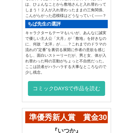
は、ひょんなことから敷地さんと入れ替わって
しまう！２人が入れ替わったままの三角関係、
こんがらがった恋模様はどうなっていく――？
ちば先生の選評
キャラクターもテーマもいいが、あんなに誠実
で優しい主人公「大月」が「敷地」を好きなの
に、何故「太洋」が……？これまでのドラマの
流れの"定番"を裏切る展開に作者の意欲を感じ
るし、面白いストーリーだが、男と女、体が入
れ替わった時の言動がちょっと不自然だった。
ここは読者がハラハラする大事なところなので
少し残念。
コミックDAYSで作品を読む
準優秀新人賞 賞金30
万円
『いつか』