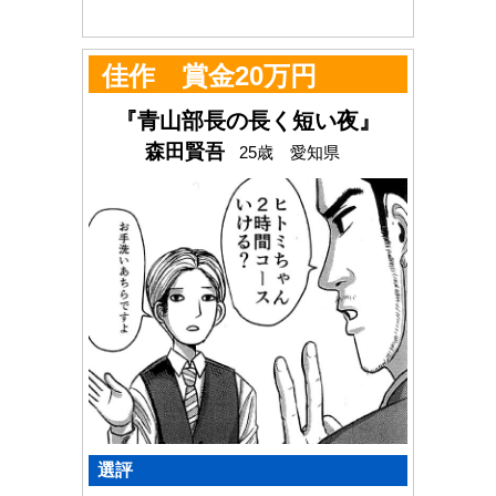
佳作 賞金20万円
『青山部長の長く短い夜』
森田賢吾
25歳 愛知県
選評