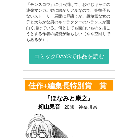
「チンスコウ」に引っ掛けて、おやじギャグの
連発マンガ。妙に絵がリアルなので、突拍子も
ないストーリー展開に戸惑うが、超短気な女の
子と大らかな男のキャラクターのバランスが面
白く描けている。何としても面白いものを描こ
うとする作者の姿勢が頼もしい（やや空回りで
もあるが）。
コミックDAYSで作品を読む
佳作+編集長特別賞 賞
金20万円+5万円
『ほなみと康之』
籾山果音
20歳 神奈川県