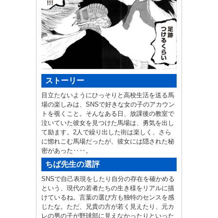
ストーリー
目立たないようにひっそりと高校生活を送る馬
場の楽しみは、SNSで好きな女の子のアカウン
トを覗くこと。そんなある日、放課後の教室で
泣いていた彼女を見つけた馬場は、勇気を出し
て励ます。2人で繰り出した街は楽しく、さら
に惚れこむ馬場だったが、彼女には隠された秘
密があった‥‥。
ちば先生の選評
SNSで自己表現をしたり自分の存在を確かめる
という、現代の若者たちの生き様をリアルに描
けているね。言葉の選び方も独特のセンスを感
じたな。ただ、兄貴の方が若く見えたり、元カ
レの男の子が野球部に見えなかったりといった