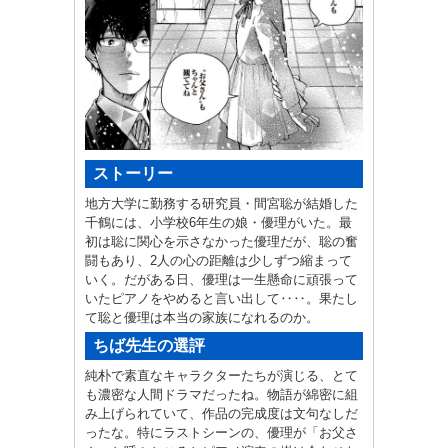
ストーリー
地方大学に勤務する研究員・間宮聡が結婚した
千鶴には、小学校6年生の娘・優理がいた。最
初は聡に関心を示さなかった優理だが、聡の奮
闘もあり、2人の心の距離は少しずつ縮まって
いく。だがある日、優理は一生懸命に頑張って
いたピアノをやめると言い出して‥‥。果たし
て聡と優理は本当の家族になれるのか。
ちば先生の選評
純朴で素直なキャラクターたちが演じる、とて
も濃密な人間ドラマだったね。物語が綿密に組
み上げられていて、作品の完成度は文句なしだ
ったな。特にラストシーンの、優理が「お父さ