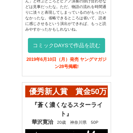
ん」と呼ぶところとピアノ演奏の掛け合わせな
どは見事だったな。ただ、物語の流れを時間通
りに淡々と表現してしまっているのがもったい
なかったな。省略できるところは省いて、読者
に感じさせるという演出ができれば、もっと読
みやすかったかもしれないね。
コミックDAYSで作品を読む
2019年6月10日（月）発売 ヤングマガジ
ン28号掲載!
優秀新人賞 賞金50万
円+ヤンマガ奨学金60
『蒼く濃くなるスターライ
ト』
万円
華沢寛治
20歳 神奈川県 50P