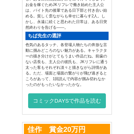
お金を稼ぐためJKリフレで働き始めた主人公
は、バイト先の後輩である日下部と付き合い始
める。貧しく歪ながらも幸せに暮らす2人。し
かし、永遠に続くと思われた日常は、ある日突
然終わりを告げる——。
ちば先生の選評
色気のあるタッチ、各登場人物たちの奔放な言
動に掴みどころのない魅力がある。キャラクタ
ーの描き分けがとてもうまい作品だね。前歯の
ない店長も、主人公の彼氏も、JKリフレに通う
太った客もそれぞれ淡々と描きながら詩情があ
る。ただ、場面と場面の繋がりが飛び過ぎると
ころがあって、1回読んで内容が掴み切れなか
ったのがもったいなかったかな。
コミックDAYSで作品を読む
佳作 賞金20万円