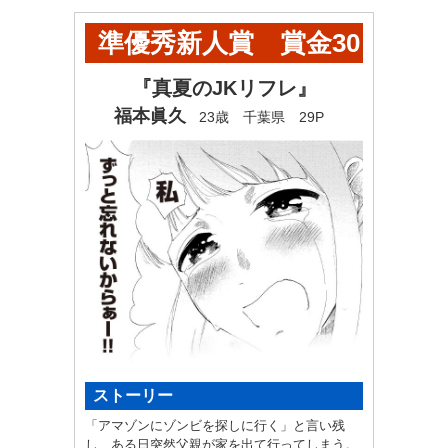
準優秀新人賞 賞金30
万円
『真夏のJKリフレ』
福本眞久
23歳 千葉県 29P
ストーリー
「アマゾンにゾンビを探しに行く」と言い残
し、ある日突然父親が家を出て行ってしまう。