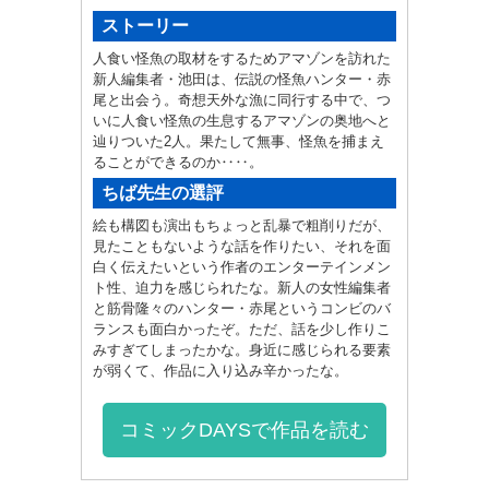
ストーリー
人食い怪魚の取材をするためアマゾンを訪れた
新人編集者・池田は、伝説の怪魚ハンター・赤
尾と出会う。奇想天外な漁に同行する中で、つ
いに人食い怪魚の生息するアマゾンの奥地へと
辿りついた2人。果たして無事、怪魚を捕まえ
ることができるのか‥‥。
ちば先生の選評
絵も構図も演出もちょっと乱暴で粗削りだが、
見たこともないような話を作りたい、それを面
白く伝えたいという作者のエンターテインメン
ト性、迫力を感じられたな。新人の女性編集者
と筋骨隆々のハンター・赤尾というコンビのバ
ランスも面白かったぞ。ただ、話を少し作りこ
みすぎてしまったかな。身近に感じられる要素
が弱くて、作品に入り込み辛かったな。
コミックDAYSで作品を読む