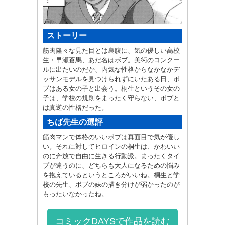
ストーリー
筋肉隆々な見た目とは裏腹に、気の優しい高校
生・早瀬蒼馬、あだ名はボブ。美術のコンクー
ルに出たいのだか、内気な性格からなかなかデ
ッサンモデルを見つけられずにいたある日、ボ
ブはある女の子と出会う。桐生というその女の
子は、学校の規則をまったく守らない、ボブと
は真逆の性格だった。
ちば先生の選評
筋肉マンで体格のいいボブは真面目で気が優し
い。それに対してヒロインの桐生は、かわいい
のに奔放で自由に生きる行動派。まったくタイ
プが違うのに、どちらも大人になるための悩み
を抱えているというところがいいね。桐生と学
校の先生、ボブの妹の描き分けが弱かったのが
もったいなかったね。
コミックDAYSで作品を読む