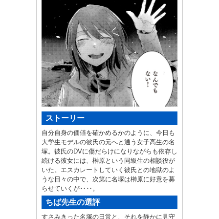
ストーリー
自分自身の価値を確かめるかのように、今日も
大学生モデルの彼氏の元へと通う女子高生の名
塚。彼氏のDVに傷だらけになりながらも依存し
続ける彼女には、榊原という同級生の相談役が
いた。エスカレートしていく彼氏との地獄のよ
うな日々の中で、次第に名塚は榊原に好意を募
らせていくが‥‥。
ちば先生の選評
すさみきった名塚の日常と、それを静かに見守