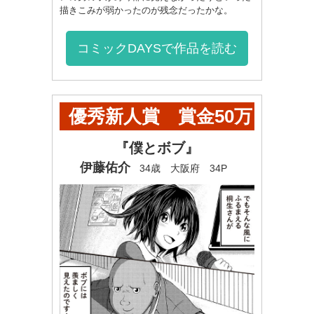
描きこみが弱かったのが残念だったかな。
コミックDAYSで作品を読む
優秀新人賞 賞金50万
円+ヤンマガ奨学金60
『僕とボブ』
伊藤佑介
34歳 大阪府 34P
万円