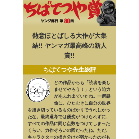
熱意ほとばしる大作が大集
結!! ヤンマガ最高峰の新人
賞!!
ちばてつや先生総評
どの作品からも「読者を楽し
ませてやろう！」という迫力
があふれ出ていたね。一所懸
命に、ひたむきに自分の世界
を描き切っているものばかりでうれしかっ
たな。最終選考では優劣がつけられずに、
すべての作品に同じ点数をつけてしまった
くらい、力作ぞろいの回だったね。ただ、
キャラクターの描き分けが弱かったのがも